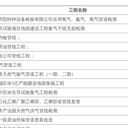
工程名称
院特种设备检验有限公司在用氢气、氮气、氧气管道检测
试验项目地面建设工程集气干线无损检测
内输管线；
滑油管线工程；
电公司管线工程；
气管道工程
天然气输气管道工程（一期、二期）
区块5亿产能建设地面集输工程
区块先导试验集气工程检测
津石化乙烯厂聚乙烯部、乙烯部老管线复查
产业园天然气供气管线检测
一联原油外输管道更新改造