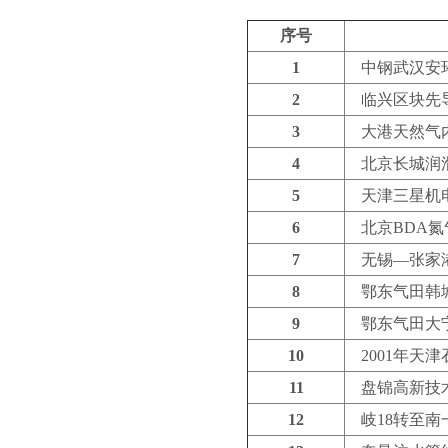
序号
1
中钢武汉安环
2
临兴区块先导
3
大港天然气
4
北京长城润
5
天津三星机
6
北京BDA氮
7
无锡—张家港
8
鄂东气田韩城
9
鄂东气田大宁
10
2001年天
11
盘锦高新技术
12
岐18转至南