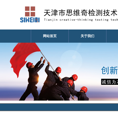
网站首页
关于我们